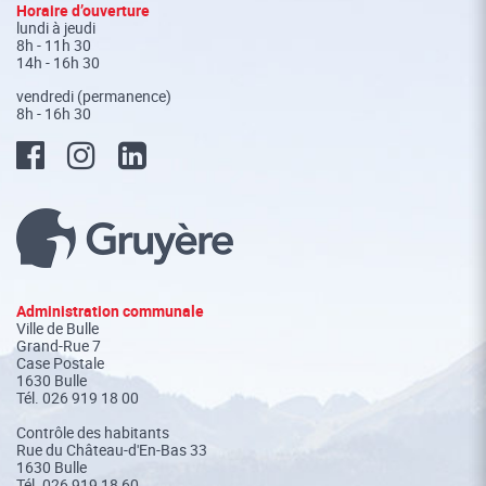
Fusszeile
Horaire d’ouverture
lundi à jeudi
8h - 11h 30
14h - 16h 30
vendredi (permanence)
8h - 16h 30
Administration communale
Ville de Bulle
Grand-Rue 7
Case Postale
1630 Bulle
Tél.
026 919 18 00
Contrôle des habitants
Rue du Château-d'En-Bas 33
1630 Bulle
Tél. 026 919 18 60