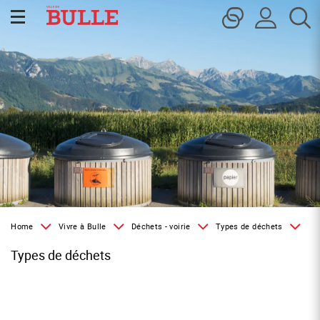
Kopfzeile
Inhalt
Page d'accueil
Accèder à la navigation
Accèder au contenu
Accèder à l'outil de recherche
Accèder à la table des matières
Home
Vivre à Bulle
Déchets - voirie
Types de déchets
Types de déchets