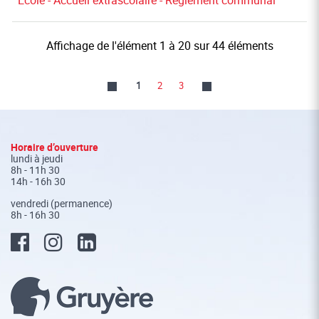
Ecole - Accueil extrascolaire - Règlement communal
Affichage de l'élément 1 à 20 sur 44 éléments
1
2
3
Fusszeile
Horaire d’ouverture
lundi à jeudi
8h - 11h 30
14h - 16h 30
vendredi (permanence)
8h - 16h 30