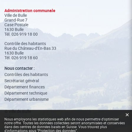
Administration communale
Ville de Bulle
Grand-Rue 7
Case Postale
1630 Bulle
Tél.
026 919 18 00
Contrôle des habitants
Rue du Château-d'En-Bas 33
1630 Bulle
Tél. 026 919 18 60
Nous contacter :
Contrôles des habitants
Secrétariat général
Département finances
Département technique
Département urbanisme
© Ville de Bulle
×
Index
Statistiques web
Nous employons les statistiques web afin de nous permettre d'optimiser
notre offre. Toutes les données collectées seront anonymisées et conservées
Impressum
dans des centres de données basés en Suisse. Vous trouvez plus
Mise en garde
d'informations sous
“Protection des données“
.