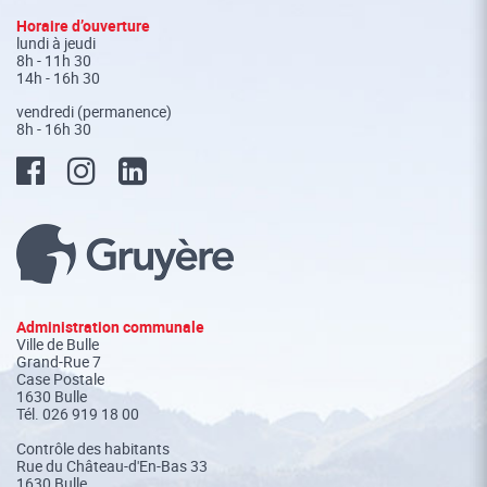
Fusszeile
Horaire d’ouverture
lundi à jeudi
8h - 11h 30
14h - 16h 30
vendredi (permanence)
8h - 16h 30
Administration communale
Ville de Bulle
Grand-Rue 7
Case Postale
1630 Bulle
Tél.
026 919 18 00
Contrôle des habitants
Rue du Château-d'En-Bas 33
1630 Bulle