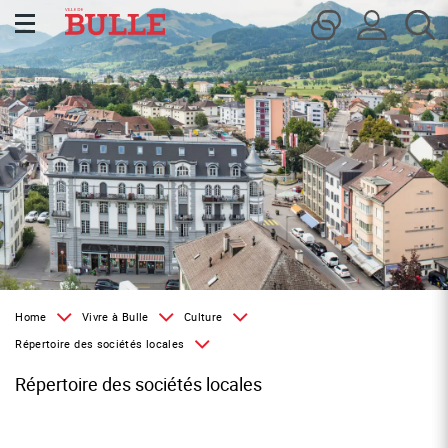
Kopfzeile
Inhalt
Page d'accueil
Accèder à la navigation
Accèder au contenu
Accèder à l'outil de recherche
Accèder à la table des matières
Home
Vivre à Bulle
Culture
Répertoire des sociétés locales
Répertoire des sociétés locales