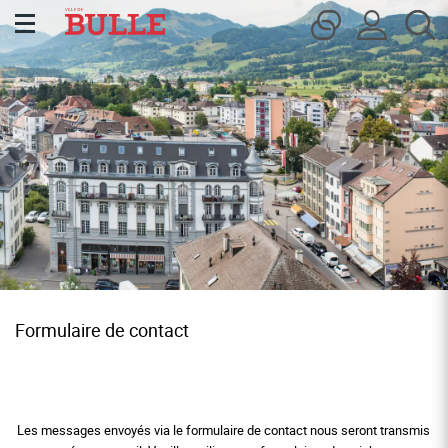
Kopfzeile
Inhalt
Page d'accueil
Accèder à la navigation
Accèder au contenu
Accèder à l'outil de recherche
Accèder à la table des matières
Formulaire de contact
Les messages envoyés via le formulaire de contact nous seront transmis