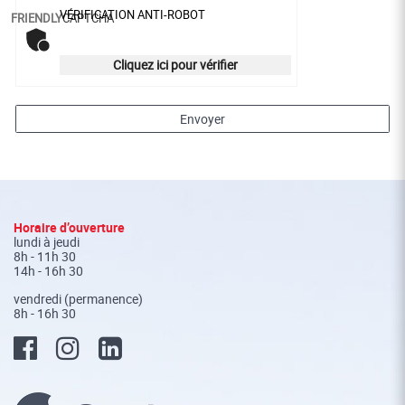
VÉRIFICATION ANTI-ROBOT
FRIENDLY
CAPTCHA
Cliquez ici pour vérifier
Envoyer
Fusszeile
Horaire d’ouverture
lundi à jeudi
8h - 11h 30
14h - 16h 30
vendredi (permanence)
8h - 16h 30