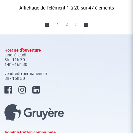
Affichage de l'élément 1 à 20 sur 47 éléments
1
2
3
Fusszeile
Horaire d’ouverture
lundi à jeudi
8h - 11h 30
14h - 16h 30
vendredi (permanence)
8h - 16h 30
Administration communale