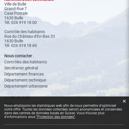
Ville de Bulle
Grand-Rue 7
Case Postale
1630 Bulle
Tél.
026 919 18 00
Contrôle des habitants
Rue du Château-d'En-Bas 33
1630 Bulle
Tél. 026 919 18 60
Nous contacter :
Contrôles des habitants
Secrétariat général
Département finances
Département technique
Département urbanisme
© Ville de Bulle
×
Index
Statistiques web
Nous employons les statistiques web afin de nous permettre d'optimiser
notre offre. Toutes les données collectées seront anonymisées et conservées
Impressum
dans des centres de données basés en Suisse. Vous trouvez plus
Mise en garde
d'informations sous
“Protection des données“
.