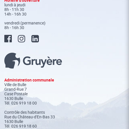
Fusszeile
Horaire d’ouverture
lundi à jeudi
8h - 11h 30
14h - 16h 30
vendredi (permanence)
8h - 16h 30
Administration communale
Ville de Bulle
Grand-Rue 7
Case Postale
1630 Bulle
Tél.
026 919 18 00
Contrôle des habitants
Rue du Château-d'En-Bas 33
1630 Bulle
Tél. 026 919 18 60