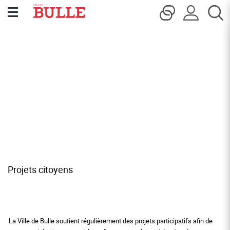
Kopfzeile
Inhalt
Page d'accueil
Accèder à la navigation
Accèder au contenu
Accèder à l'outil de recherche
Accèder à la table des matières
Projets citoyens
La Ville de Bulle soutient régulièrement des projets participatifs afin de