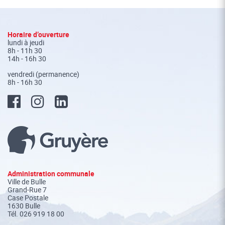
Fusszeile
Horaire d’ouverture
lundi à jeudi
8h - 11h 30
14h - 16h 30
vendredi (permanence)
8h - 16h 30
Administration communale
Ville de Bulle
Grand-Rue 7
Case Postale
1630 Bulle
Tél.
026 919 18 00