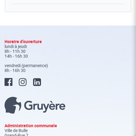
Fusszeile
Horaire d’ouverture
lundi à jeudi
8h - 11h 30
14h - 16h 30
vendredi (permanence)
8h - 16h 30
Administration communale
Ville de Bulle
Grand-Rue 7