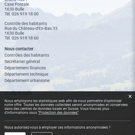
Case Postale
1630 Bulle
Tél.
026 919 18 00
Contrôle des habitants
Rue du Château-d'En-Bas 33
1630 Bulle
Tél. 026 919 18 60
Nous contacter :
Contrôles des habitants
Secrétariat général
Département finances
Département technique
Département urbanisme
© Ville de Bulle
×
Index
Statistiques web
Nous employons les statistiques web afin de nous permettre d'optimiser
notre offre. Toutes les données collectées seront anonymisées et conservées
Impressum
dans des centres de données basés en Suisse. Vous trouvez plus
Mise en garde
d'informations sous
“Protection des données“
.
Nous autorisez-vous à employer ces informations anonymisées ?